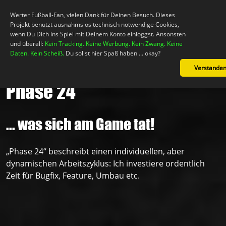
Werter Fußball-Fan, vielen Dank für Deinen Besuch. Dieses
Projekt benutzt ausnahmslos technisch notwendige Cookies,
wenn Du Dich ins Spiel mit Deinem Konto einloggst. Ansonsten
und überall:
Kein Tracking. Keine Werbung. Kein Zwang. Keine
Daten. Kein Scheiß.
Du sollst hier Spaß haben ... okay?
Verstande
Phase 24
Mein Konto
... was sich am Game tat!
Neuigkeiten
„Phase 24“ beschreibt einen individuellen, aber
Das Spiel!
dynamischen Arbeitszyklus: Ich investiere ordentlich
Zeit für Bugfix, Feature, Umbau etc.
Support