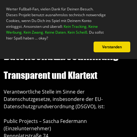
Werter Fußball-Fan, vielen Dank für Deinen Besuch.
Dieses Projekt benutzt ausnahmslos technisch notwendige
Cookies, wenn Du Dich ins Spiel mit Deinem Konto
einloggst. Ansonsten und überall:
Kein Tracking. Keine
Werbung. Kein Zwang. Keine Daten. Kein Scheiß.
Du sollst
hier Spaß haben ... okay?
Verstanden
Datenschutzbestimmung
Mein Konto
Transparent und Klartext
Neuigkeiten
Verantwortliche Stelle im Sinne der
Das Spiel!
Datenschutzgesetze, insbesondere der EU-
Datenschutzgrundverordnung (DSGVO), ist:
Support
Public Projects – Sascha Federmann
(Einzelunternehmer)
Rennplatzstraße 74