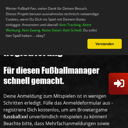
Werter Fußball-Fan, vielen Dank für Deinen Besuch.
Dieses Projekt benutzt ausnahmslos technisch notwendige
Cookies, wenn Du Dich ins Spiel mit Deinem Konto
einloggst. Ansonsten und überall:
Kein Tracking. Keine
Werbung. Kein Zwang. Keine Daten. Kein Scheiß.
Du sollst
hier Spaß haben ... okay?
Verstanden
Registrierung
Mein Konto
Für diesen Fußballmanager
Neuigkeiten
schnell gemacht.
Das Spiel!
Deine Anmeldung zum Mitspielen ist in wenigen
Schritten erledigt. Fülle das Anmeldeformular aus -
Support
registriere Dich kostenlos, um am Browsergame
fussball:xxl
unverbindlich mitspielen zu können!
Beachte bitte, dass Mehrfachanmeldungen sowie