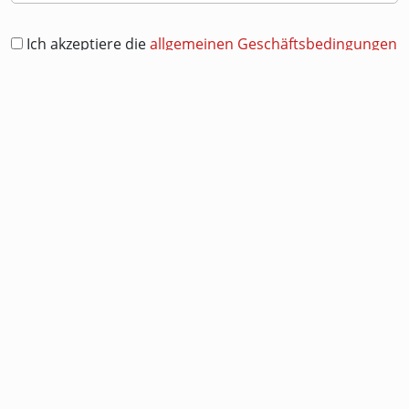
Ich akzeptiere die
allgemeinen Geschäftsbedingungen
und erkläre mich im vollen Umfang einverstanden.
Ich akzeptiere, dass Mehrfachanmeldungen von mir
gelöscht werden.
Bei zu hoher Ähnlichkeit mit einem echten Club- oder
Markennamen werde ich u. U. von der Spielleitung
umbenannt.
Achtung!
Solltest Du gerade eine E-Mail-Adresse
für dieses
Game
neu angelegt haben, kann diese
u. U. noch keine E-Mails empfangen – warte bitte
noch fünf bis zehn Minuten mit der Registrierung.
Ohne diese E-Mail von mir geht's nämlich gar
nicht weiter.