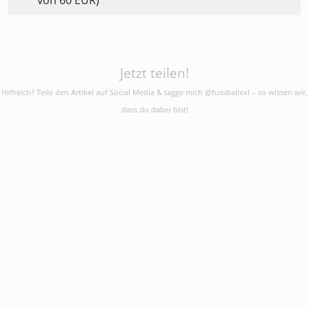
von 60 EUR)
Jetzt teilen!
Hilfreich? Teile den Artikel auf Social Media & tagge mich @fussballxxl – so wissen wir,
dass du dabei bist!
fussball:
xxl