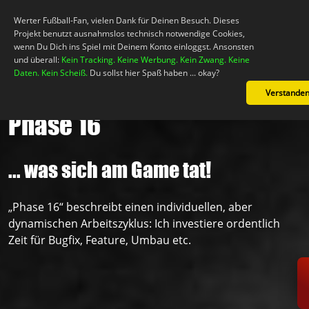
Werter Fußball-Fan, vielen Dank für Deinen Besuch. Dieses
Projekt benutzt ausnahmslos technisch notwendige Cookies,
wenn Du Dich ins Spiel mit Deinem Konto einloggst. Ansonsten
und überall:
Kein Tracking. Keine Werbung. Kein Zwang. Keine
Daten. Kein Scheiß.
Du sollst hier Spaß haben ... okay?
Verstande
Phase 16
Mein Konto
... was sich am Game tat!
Neuigkeiten
„Phase 16“ beschreibt einen individuellen, aber
Das Spiel!
dynamischen Arbeitszyklus: Ich investiere ordentlich
Zeit für Bugfix, Feature, Umbau etc.
Support