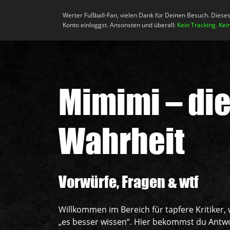
Werter Fußball-Fan, vielen Dank für Deinen Besuch. Diese
Mein Konto
Ne
Konto einloggst. Ansonsten und überall:
Kein Tracking. Kei
Mimimi – di
Wahrheit
Vorwürfe, Fragen & wtf
Willkommen im Bereich für tapfere Kritiker,
„es besser wissen“. Hier bekommst du Antwor