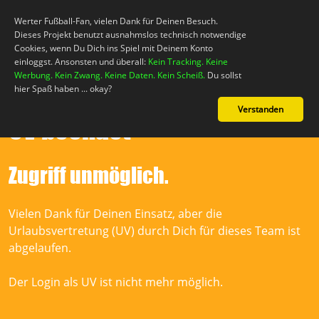
Werter Fußball-Fan, vielen Dank für Deinen Besuch.
Dieses Projekt benutzt ausnahmslos technisch notwendige
Cookies, wenn Du Dich ins Spiel mit Deinem Konto
einloggst. Ansonsten und überall:
Kein Tracking. Keine
Werbung. Kein Zwang. Keine Daten. Kein Scheiß.
Du sollst
hier Spaß haben ... okay?
Verstanden
UV beendet
Mein Konto
Zugriff unmöglich.
Neuigkeiten
Vielen Dank für Deinen Einsatz, aber die
Das Spiel!
Urlaubsvertretung (UV) durch Dich für dieses Team ist
abgelaufen.
Support
Der Login als UV ist nicht mehr möglich.